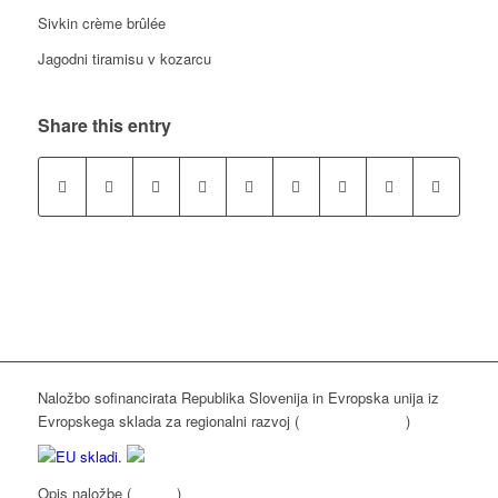
Sivkin crème brûlée
Jagodni tiramisu v kozarcu
Share this entry
Naložbo sofinancirata Republika Slovenija in Evropska unija iz
Evropskega sklada za regionalni razvoj (
www.eu-skladi.si
)
Opis naložbe (
kliknite
)