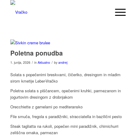
Poletna ponudba
/
/
1. junija, 2026
in
Aktualno
by
andrej
Solata s popečenimi breskvami, čičeriko, dresingom in mladim
sirom kmetije Leber-Vračko
Poletna solata s piščancem, opečenimi kruhki, parmezanom in
jogurtovim dresingom z drobnjakom
Orecchiette z garnelami po mediteransko
File smuča, fregola s paradižniki, stracciatella in bazilični pesto
Steak tagliatta na rukoli, popečen mini paradižnik, chimichurri
zeliščna omaka, parmezan