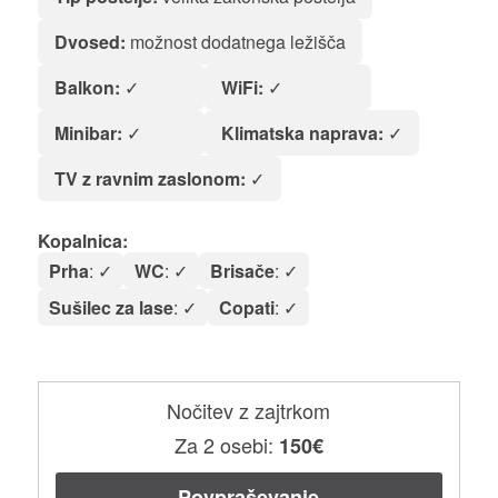
Dvosed:
možnost dodatnega ležišča
Balkon:
✓
WiFi:
✓
Minibar:
✓
Klimatska naprava:
✓
TV z ravnim zaslonom:
✓
Kopalnica:
Prha
: ✓
WC
: ✓
Brisače
: ✓
Sušilec za lase
: ✓
Copati
: ✓
Nočitev z zajtrkom
Za 2 osebi:
150€
Povpraševanje