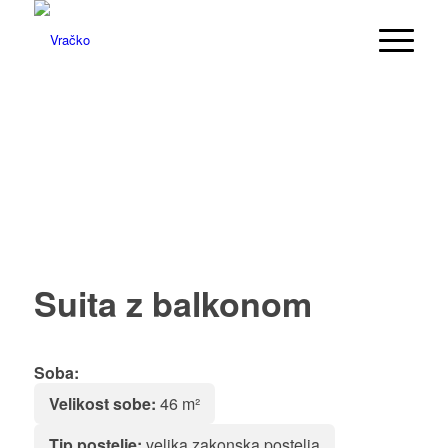
Suita z balkonom
Soba:
Velikost sobe:
46 m²
Tip postelje:
velika zakonska postelja