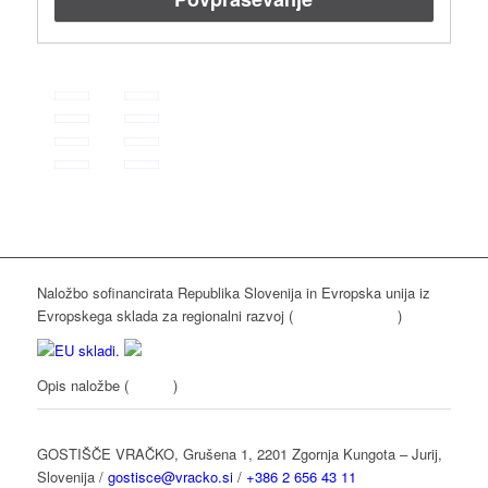
Naložbo sofinancirata Republika Slovenija in Evropska unija iz
Evropskega sklada za regionalni razvoj (
www.eu-skladi.si
)
Opis naložbe (
kliknite
)
GOSTIŠČE VRAČKO, Grušena 1, 2201 Zgornja Kungota – Jurij,
Slovenija /
gostisce@vracko.si
/
+386 2 656 43 11